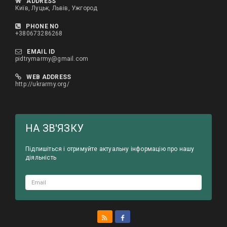
ADDRESS
Київ, Луцьк, Львів, Ужгород
PHONE NO
+380673286268
EMAIL ID
pidtrymarmy@gmail.com
WEB ADDRESS
http://ukrarmy.org/
HА ЗВ'ЯЗКУ
Підпишіться і отримуйте актуальну інформацію про нашу
діяльність