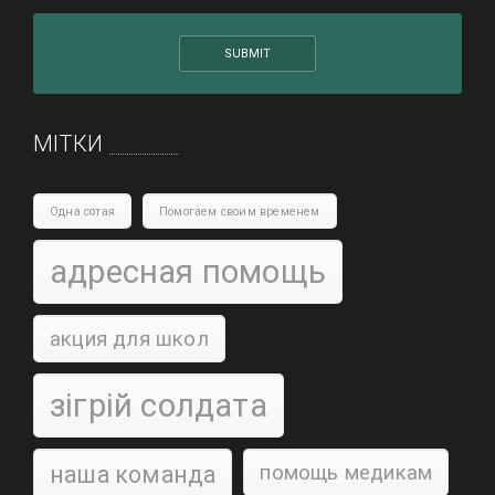
МІТКИ
Одна сотая
Помогаем своим временем
адресная помощь
акция для школ
зігрій солдата
наша команда
помощь медикам