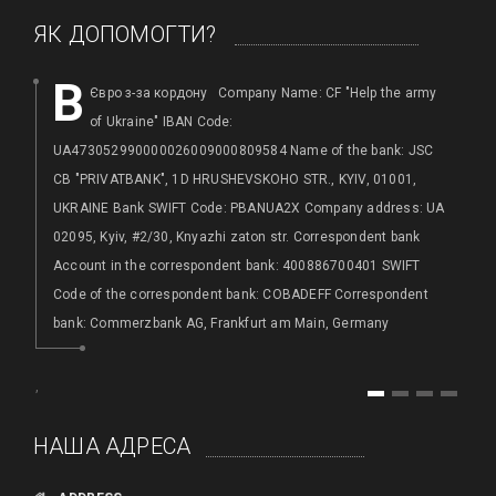
ЯК ДОПОМОГТИ?
B
Євро з-за кордону Company Name: CF "Help the army
of Ukraine" IBAN Code:
h
UA473052990000026009000809584 Name of the bank: JSC
Ба
CB "PRIVATBANK", 1D HRUSHEVSKOHO STR., KYIV, 01001,
а
UKRAINE Bank SWIFT Code: PBANUA2X Company address: UA
02095, Kyiv, #2/30, Knyazhi zaton str. Correspondent bank
,
Account in the correspondent bank: 400886700401 SWIFT
Code of the correspondent bank: COBADEFF Correspondent
bank: Commerzbank AG, Frankfurt am Main, Germany
,
1
2
3
4
HАША АДРЕСА