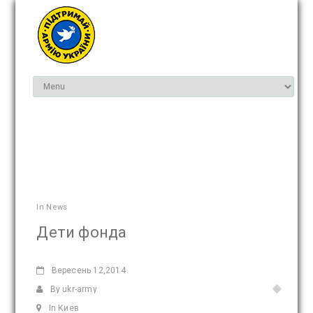
In
News
Дети фонда
Вересень
12,2014
By ukr-army
In Киев