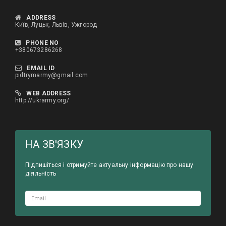
ADDRESS
Київ, Луцьк, Львів, Ужгород
PHONE NO
+380673286268
EMAIL ID
pidtrymarmy@gmail.com
WEB ADDRESS
http://ukrarmy.org/
HА ЗВ'ЯЗКУ
Підпишіться і отримуйте актуальну інформацію про нашу
діяльність