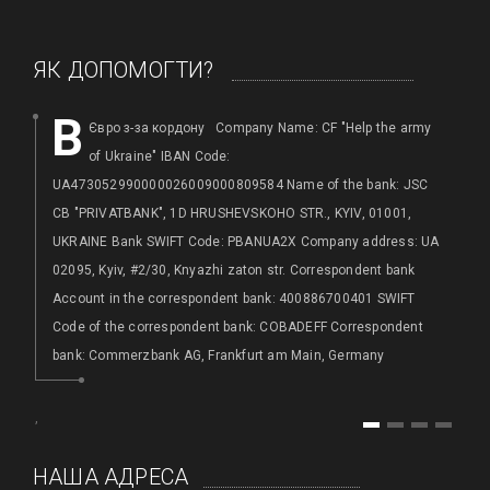
ЯК ДОПОМОГТИ?
B
Євро з-за кордону Company Name: CF "Help the army
of Ukraine" IBAN Code:
h
UA473052990000026009000809584 Name of the bank: JSC
Ба
CB "PRIVATBANK", 1D HRUSHEVSKOHO STR., KYIV, 01001,
а
UKRAINE Bank SWIFT Code: PBANUA2X Company address: UA
02095, Kyiv, #2/30, Knyazhi zaton str. Correspondent bank
,
Account in the correspondent bank: 400886700401 SWIFT
Code of the correspondent bank: COBADEFF Correspondent
bank: Commerzbank AG, Frankfurt am Main, Germany
,
1
2
3
4
HАША АДРЕСА