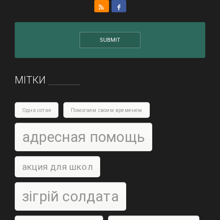
МІТКИ
Одна сотая
Помогаем своим временем
адресная помощь
акция для школ
зігрій солдата