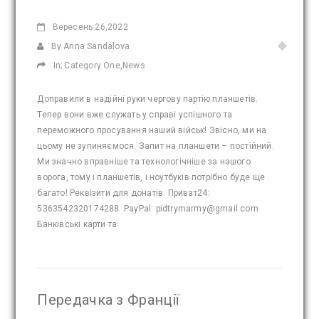
Вересень
26,2022
By Anna Sandalova
In;
Category One
,
News
Доправили в надійні руки чергову партію планшетів.
Тепер вони вже служать у справі успішного та
переможного просування наший військ! Звісно, ми на
цьому не зупиняємося. Запит на планшети – постійний.
Ми значно вправніше та технологічніше за нашого
ворога, тому і планшетів, і ноутбуків потрібно буде ще
багато! Реквізити для донатів: Приват24:
5363542320174288 PayPal: pidtrymarmy@gmail.com
Банківські карти та
Передачка з Франції