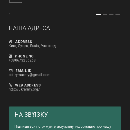
,
1
2
3
4
HАША АДРЕСА
ADDRESS
Київ, Луцьк, Львів, Ужгород
PHONE NO
+380673286268
EMAIL ID
pidtrymarmy@gmail.com
WEB ADDRESS
http://ukrarmy.org/
HА ЗВ'ЯЗКУ
Підпишіться і отримуйте актуальну інформацію про нашу