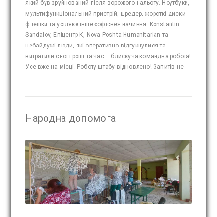
який був зруйнований після ворожого нальоту. Ноутбуки,
мультифункціональний пристрій, шредер, жорсткі диски,
флешки та усіляке інше «офісне» начиння. Konstantin
Sandalov, Епіцентр К, Nova Poshta Humanitarian та
небайдужі люди, які оперативно відгукнулися та
витратили свої гроші та час – блискуча командна робота!
Усе вже на місці. Роботу штабу відновлено! Запитів не
Народна допомога