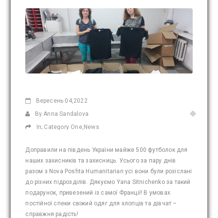
Вересень
04,2022
By Anna Sandalova
In;
Category One
,
News
Доправили на південь України майже 500 футболок для
наших захисників та захисниць. Усього за пару днів
разом з Nova Poshta Humanitarian усі вони були розіслані
до різних підрозділів. Дякуємо Yana Sitnichenko за такий
подарунок, привезений із самої Франції! В умовах
постійної спеки свіжий одяг для хлопців та дівчат –
справжня радість!