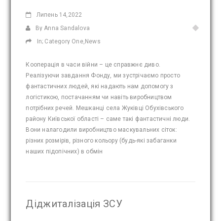
Липень
14,2022
By Anna Sandalova
In;
Category One
,
News
Кооперація в часи війни – це справжнє диво.
Реалізуючи завдання Фонду, ми зустрічаємо просто
фантастичних людей, які надають нам допомогу з
логістикою, постачанням чи навіть виробництвом
потрібних речей. Мешканці села Жуківці Обухівського
району Київської області – саме такі фантастичні люди.
Вони налагодили виробництво маскувальних сіток:
різних розмірів, різного кольору (будь-які забаганки
наших підопічних) в обмін
Діджиталізація ЗСУ