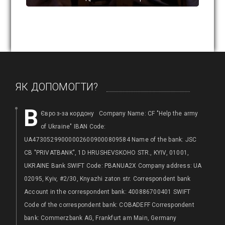
22 Серпня, 2014 / 0 comments
ЯК ДОПОМОГТИ?
B
Євро з-за кордону Company Name: CF "Help the army
of Ukraine" IBAN Code:
h
UA473052990000026009000809584 Name of the bank: JSC
Ба
CB "PRIVATBANK", 1D HRUSHEVSKOHO STR., KYIV, 01001,
а
UKRAINE Bank SWIFT Code: PBANUA2X Company address: UA
02095, Kyiv, #2/30, Knyazhi zaton str. Correspondent bank
,
Account in the correspondent bank: 400886700401 SWIFT
Code of the correspondent bank: COBADEFF Correspondent
bank: Commerzbank AG, Frankfurt am Main, Germany