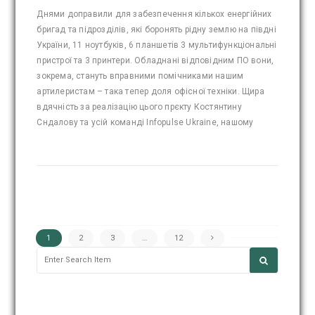
Днями доправили для забезпечення кількох енергійних
бригад та підрозділів, які боронять рідну землю на півдні
України, 11 ноутбуків, 6 планшетів 3 мультифункціональні
пристрої та 3 принтери. Обладнані відповідним ПО вони,
зокрема, стануть вправними помічниками нашим
артилеристам – така тепер доля офісної техніки. Щира
вдячність за реалізацію цього прєкту Костянтину
Сндалову та усій команді Infopulse Ukraine, нашому
1
2
3
…
12