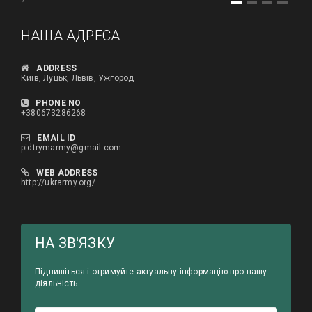
1
2
3
4
HАША АДРЕСА
ADDRESS
Київ, Луцьк, Львів, Ужгород
PHONE NO
+380673286268
EMAIL ID
pidtrymarmy@gmail.com
WEB ADDRESS
http://ukrarmy.org/
HА ЗВ'ЯЗКУ
Підпишіться і отримуйте актуальну інформацію про нашу
діяльність