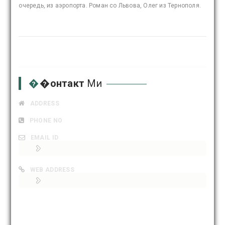
очередь, из аэропорта. Роман со Львова, Олег из Тернополя.
�
�онтакт
Ми
ADDRESS
PHONE NO
EMAIL ID
WEB ADDRESS