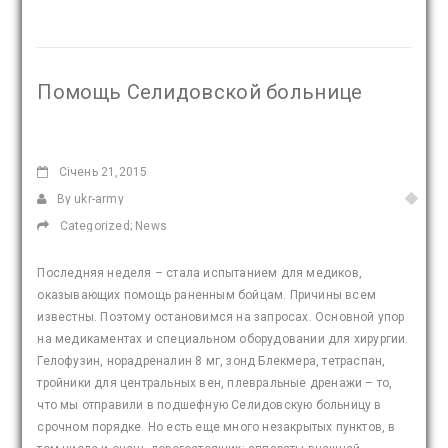
Помощь Селидовской больнице
Січень
21,2015
By ukr-army
Categorized;
News
Последняя неделя – стала испытанием для медиков,
оказывающих помощь раненным бойцам. Причины всем
известны. Поэтому остановимся на запросах. Основной упор
на медикаментах и специальном оборудовании для хирургии.
Гелофузин, норадреналин 8 мг, зонд Блекмера, тетраспан,
тройники для центральных вен, плевральные дренажи – то,
что мы отправили в подшефную Селидовскую больницу в
срочном порядке. Но есть еще много незакрытых пунктов, в