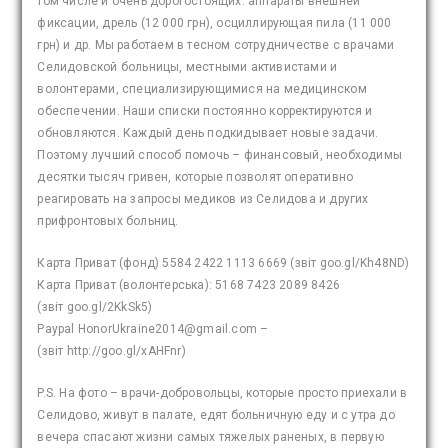
том числе и очень дорогостоящих: аппараты внешней
фиксации, дрель (12 000 грн), осциллирующая пила (11 000
грн) и др. Мы работаем в тесном сотрудничестве с врачами
Селидовской больницы, местными активистами и
волонтерами, специализирующимися на медицинском
обеспечении. Наши списки постоянно корректируются и
обновляются. Каждый день подкидывает новые задачи.
Поэтому лучший способ помочь – финансовый, необходимы
десятки тысяч гривен, которые позволят оперативно
реагировать на запросы медиков из Селидова и других
прифронтовых больниц.
Карта Приват (фонд) 5584 2422 1113 6669 (звіт goo.gl/Kh48ND)
Карта Приват (волонтерська): 5168 7423 2089 8426
(звіт goo.gl/2KkSk5)
Paypal HonorUkraine2014@gmail.com –
(звіт http://goo.gl/xAHFnr)
P.S. На фото – врачи-добровольцы, которые просто приехали в
Селидово, живут в палате, едят больничную еду и с утра до
вечера спасают жизни самых тяжелых раненых, в первую