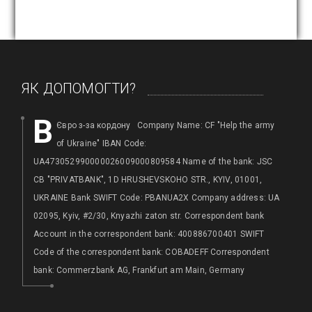
ЯК ДОПОМОГТИ?
B
Євро з-за кордону Company Name: CF "Help the army
of Ukraine" IBAN Code:
h
UA473052990000026009000809584 Name of the bank: JSC
Ба
CB "PRIVATBANK", 1D HRUSHEVSKOHO STR., KYIV, 01001,
а
UKRAINE Bank SWIFT Code: PBANUA2X Company address: UA
02095, Kyiv, #2/30, Knyazhi zaton str. Correspondent bank
,
Account in the correspondent bank: 400886700401 SWIFT
Code of the correspondent bank: COBADEFF Correspondent
bank: Commerzbank AG, Frankfurt am Main, Germany
,