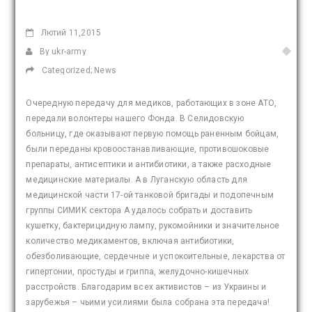
Лютий
11,2015
By ukr-army
Categorized;
News
Очередную передачу для медиков, работающих в зоне АТО,
передали волонтеры нашего Фонда. В Селидовскую
больницу, где оказывают первую помощь раненным бойцам,
были переданы кровоостанавливающие, противошоковые
препараты, антисептики и антибиотики, а также расходные
медицинские материалы. А в Луганскую область для
медицинской части 17-ой танковой бригады и подопечным
группы СИМИК сектора А удалось собрать и доставить
кушетку, бактерицидную лампу, рукомойники и значительное
количество медикаментов, включая антибиотики,
обезболивающие, сердечные и успокоительные, лекарства от
гипертонии, простуды и гриппа, желудочно-кишечных
расстройств. Благодарим всех активистов – из Украины и
зарубежья – чьими усилиями была собрана эта передача!